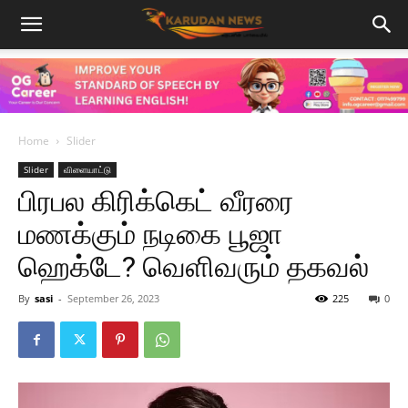
Home
Slider
Slider
விளையாட்டு
பிரபல கிரிக்கெட் வீரரை
மணக்கும் நடிகை பூஜா
ஹெக்டே? வெளிவரும் தகவல்
By
sasi
-
September 26, 2023
225
0