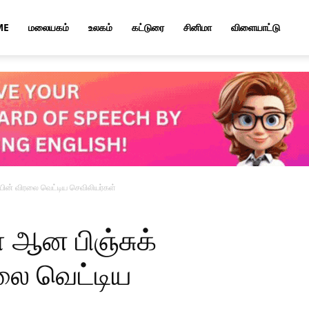
ME
மலையகம்
உலகம்
கட்டுரை
சினிமா
விளையாட்டு
யின் விரலை வெட்டிய செவிலியர்கள்
ே ஆன பிஞ்சுக்
லை வெட்டிய