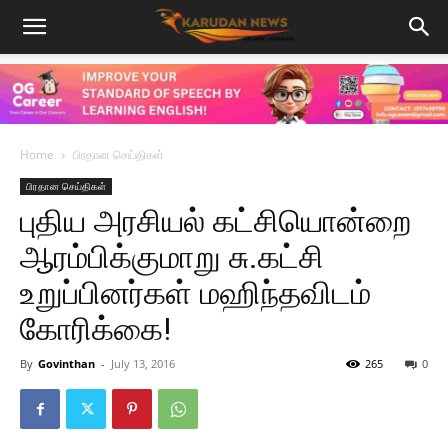
Home
பிரதான செய்திகள்
பிரதான செய்திகள்
புதிய அரசியல் கட்சியொன்றை
ஆரம்பிக்குமாறு சு.கட்சி
உறுப்பினர்கள் மஹிந்தவிடம்
கோரிக்கை!
By
Govinthan
-
July 13, 2016
265
0