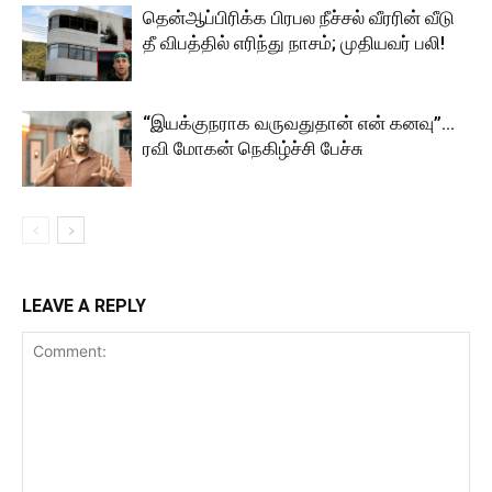
தென்ஆப்பிரிக்க பிரபல நீச்சல் வீரரின் வீடு
தீ விபத்தில் எரிந்து நாசம்; முதியவர் பலி!
“இயக்குநராக வருவதுதான் என் கனவு”…
ரவி மோகன் நெகிழ்ச்சி பேச்சு
LEAVE A REPLY