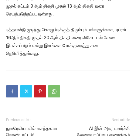
முதல் கட்டம் 9 ஆம் திகதி முதல் 13 ஆம் திகதி வரை
செயற்படுத்தப்படவுள்ளது.
புத்தாண்டு முடிந்து கொழும்புக்குத் திரும்பும் மக்களுக்காக, ஏப்ரல்
16ஆம் திகதி முதல் 20 ஆம் திகதி வரை விசேட பஸ் சேவை
இயக்கப்படும் என்று இலங்கை போக்குவரத்து சபை
தெரிவித்துள்ளது.
Previous article
Next article
நுவரெலியாவில் வசந்தகால
AI இன் அசுர வளர்ச்சி
கொண்டாட்டம்!
வேலைவாய்ப்பை குறைக்கும்