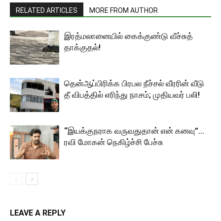
RELATED ARTICLES
MORE FROM AUTHOR
இரத்மலானையில் கைக்குண்டு வீச்சுத்
தாக்குதல்!
தென்ஆப்பிரிக்க பிரபல நீச்சல் வீரரின் வீடு
தீ விபத்தில் எரிந்து நாசம்; முதியவர் பலி!
“இயக்குநராக வருவதுதான் என் கனவு”…
ரவி மோகன் நெகிழ்ச்சி பேச்சு
LEAVE A REPLY