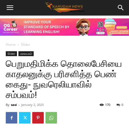
Home
Slider
Slider
மலையகம்
பெறுமதிமிக்க தொலைபேசியை
காதலனுக்கு பரிசளித்த பெண்
கைது- நுவரெலியாவில்
சம்பவம்!
By
sasi
-
January 2, 2025
170
0