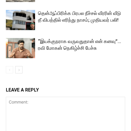
தென்ஆப்பிரிக்க பிரபல நீச்சல் வீரரின் வீடு
தீ விபத்தில் எரிந்து நாசம்; முதியவர் பலி!
“இயக்குநராக வருவதுதான் என் கனவு”…
ரவி மோகன் நெகிழ்ச்சி பேச்சு
LEAVE A REPLY