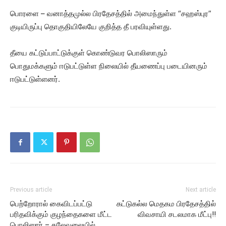
பொரளை – வனாத்தமுல்ல பிரதேசத்தில் அமைந்துள்ள “சஹஸ்புர”
குடியிருப்பு தொகுதியிலேயே குறித்த தீ பரவியுள்ளது.
தீயை கட்டுப்பாட்டுக்குள் கொண்டுவர பொலிஸாரும்
பொதுமக்களும் ஈடுபட்டுள்ள நிலையில் தீயணைப்பு படையினரும்
ஈடுபட்டுள்ளனர்.
Previous article
Next article
பெற்றோரால் கைவிடப்பட்டு
கட்டுகல்ல மெதகம பிரதேசத்தில்
பரிதவிக்கும் குழந்தைகளை மீட்ட
விவசாயி சடலமாக மீட்பு!!
பொலிஸார் – கலேவலையில்