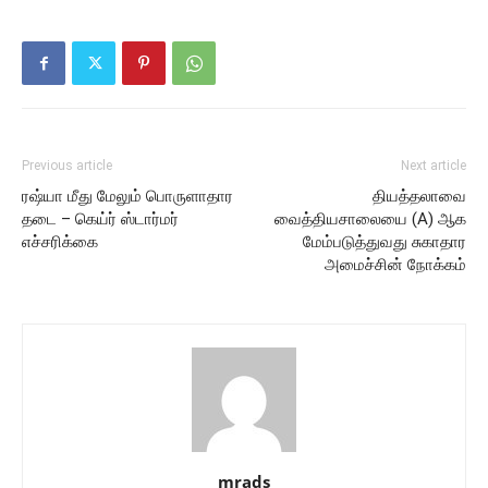
Previous article
Next article
ரஷ்யா மீது மேலும் பொருளாதார
தியத்தலாவை
தடை – கெய்ர் ஸ்டார்மர்
வைத்தியசாலையை (A) ஆக
எச்சரிக்கை
மேம்படுத்துவது சுகாதார
அமைச்சின் நோக்கம்
mrads