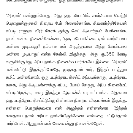
‘அமரன்’ பண்ணும்போது, அது ஒரு பயோபிக். கமர்சியலா வெற்றி
பெறாதுன்னுதான் நிறைய பேர் நினைச்சாங்க. சிவகார்த்திகேயன்
எப்படி ராணுவ வீரர் கேரக்டருக்கு செட் ஆவார்னும் பேசினாங்க.
நான் என்ன நினைச்சேன்னா, ‘ஒரு பயோபிக்கை ஏன் கமர்சியலா
பண்ண முடியாது? நம்மால ஏன் அழுத்தமான அந்த கேரக்டரை
பண்ண முடியாது’ என்ற கேள்வி இருந்தது. அது ரூ.350 கோடி
வசூலிக்கும்னு அப்ப நாங்க நினைச்சு பார்க்கவே இல்லை. ‘அமரன்’
பண்ணிட்டு இருக்கும்போதே, முருகதாஸ் சார், இந்தப் படத்துல
கமிட் பண்ணினார். ஒரு படத்தோட ரிசல்ட் அப்படிங்கறது, படத்தோட
கதை, அது ஆடியன்ஸுக்கு எப்படி போய் சேருது, அப்ப கிளைமேட்
எப்படியிருக்கு, மழை இருந்தா ஆடியன்ஸ் வரமாட்டாங்க. அதனால
ஒரு படத்தோட ரிசல்ட்டுக்கு பின்னால நிறைய விஷயங்கள் இருக்கு.
என்னை பொறுத்தவரை என் அழுத்தம் என்னன்னா, ‘இந்தக்
கதையை நான் சரியா தாங்கியிருக்கேனா என்பதை மட்டும்தான்
பார்ப்பேன். அதுதான் என் வேலைன்னு நினைக்கிறேன்.