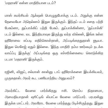
‘மதராஸி’ என்ன மாதிரியான படம்?
மாஸ் கமர்சியல் ஆக்‌ஷன் பொழுதுபோக்கு படம். அதுக்கு என்ன
தேவையோ அதெல்லாம் இதுல இருக்கும். இந்தப் படம் எதை பற்றி
பேசும்னா, துப்பாக்கிப் பற்றி பேசும். துப்பாக்கின்னா, ‘துப்பாக்கி’
படம் இல்லை. வட இந்தியாவுல இருந்து வர்ற வில்லன், இங்க உள்ள
ஹீரோவை எப்படி எதிர்கொள்றான், அப்படிங்கறதுதான் ஐடியா.
இதுல மெசேஜ் ஏதும் இல்லை. ‘இந்த மாதிரி நம்ம ஊர்லயும் நடக்க
வாய்ப்பு இருக்கு’ அப்படிங்கற ஒரு எச்சரிக்கையை கொடுக்கிற
படமா ‘மதராஸி’ இருக்கும்.
ரஜினி, விஜய், சல்மான் கான்னு டாப் ஹீரோக்களை இயக்கியவர்,
முருகதாஸ். அவர் கூட பணியாற்றிய அனுபவம்?
அவர்கிட்ட வேலை பார்க்கிறது ஈசி. ரொம்ப நிதானமா,
அமைதியாதான் ஷூட்டிங் ஸ்பாட்ல வேலை பார்ப்பார். பரபரன்னு
இருக்க மாட்டார். அவரோட வேலை பார்த்தது பிடிச்சிருந்தது. இதுல