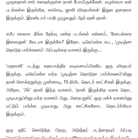
முருகதாஸ் சார் கதைக்குள்ள நான் போயிருக்கேன். வழக்கமா என்
படங்கள்ல இருக்கிற, காமெடி, ஜாலி விஷயங்கள் இதுல குறைவா
இருக்கும். இரண்டாம் பாதி முழுவதும் ஆக் ஷன் தான்.
சமீப காலமா நீங்க தேர்வு பண்ற படங்கள் எல்லாம், ‘கோபக்கார
இளைஞன்’ வேடமா இருக்கே? இதோட டிரெய்லர்ல கூட, ‘முடிஞ்சா
தொடுற பார்க்கலாம்’ அப்படிங்கற வசனம் இருக்கு…
‘மதராஸி’ படத்து கதாபாத்திர வடிவமைப்பிலயே ஒரு விஷயம்
இருக்கு. டிரெய்லர்ல வர்ற ‘முடிஞ்சா தொடுறா பார்க்கலாம்’ன்னு
நான் சொல்றதுக்கு முன்னாடி, 15 நிமிட தொடர் காட்சிகள் இருக்கு.
அதோட ‘பீக்’ தான் இந்த வசனம். ‘நான் இருக்கிற வரை தொட
முடியாது’ன்னு வர்ற வசனம் அது. அதை ஜஸ்ட் ஒரு பன்ச் வசனம்னு
மட்டும் பார்க்க முடியாது. அது காட்சிகளோட தொடர்ச்சியா
இருக்கும்.
ஒரு ஹிட் கொடுத்த பிறகு, அடுத்தப் படத்தையும் அப்படி
கொடுக்கணுங்கற அழுத்தம், ஒரு ஹீரோவா உங்களுக்கு இருக்கா?