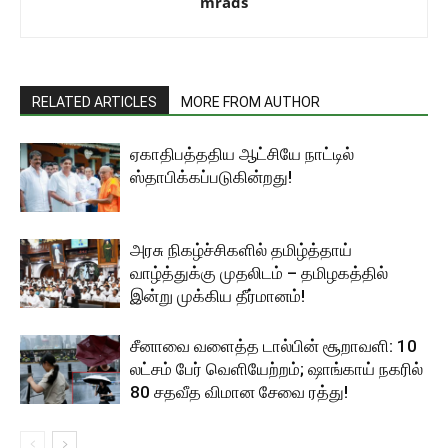
mrads
RELATED ARTICLES
MORE FROM AUTHOR
ஏகாதிபத்ததிய ஆட்சியே நாட்டில்
ஸ்தாபிக்கப்படுகின்றது!
அரசு நிகழ்ச்சிகளில் தமிழ்த்தாய்
வாழ்த்துக்கு முதலிடம் – தமிழகத்தில்
இன்று முக்கிய தீர்மானம்!
சீனாவை வளைத்த டால்பின் சூறாவளி: 10
லட்சம் பேர் வெளியேற்றம்; ஷாங்காய் நகரில்
80 சதவீத விமான சேவை ரத்து!