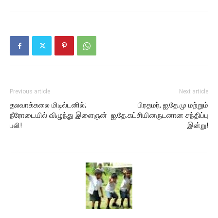
Previous article
Next article
தலவாக்கலை மிடில்டனில்;
பிரதமர், ஐ.தே.மு மற்றும்
நீரோடையில் விழுந்து இளைஞன்
ஐ.தே.கட்சியினருடனான சந்திப்பு
பலி!
இன்று!