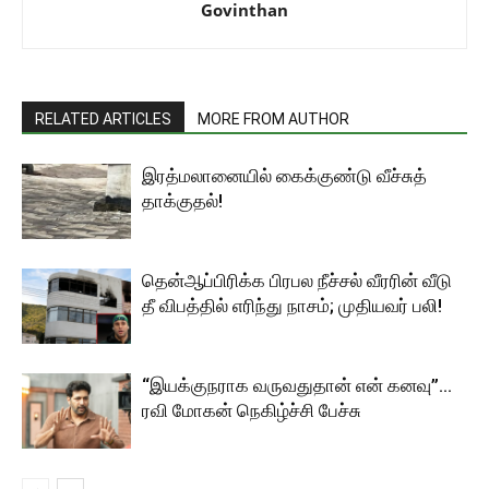
Govinthan
RELATED ARTICLES
MORE FROM AUTHOR
இரத்மலானையில் கைக்குண்டு வீச்சுத்
தாக்குதல்!
தென்ஆப்பிரிக்க பிரபல நீச்சல் வீரரின் வீடு
தீ விபத்தில் எரிந்து நாசம்; முதியவர் பலி!
“இயக்குநராக வருவதுதான் என் கனவு”…
ரவி மோகன் நெகிழ்ச்சி பேச்சு