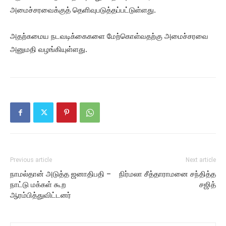
அமைச்சரவைக்குத் தெளிவுபடுத்தப்பட்டுள்ளது.
அதற்கமைய நடவடிக்கைகளை மேற்கொள்வதற்கு அமைச்சரவை
அனுமதி வழங்கியுள்ளது.
Previous article
Next article
நாமல்தான் அடுத்த ஜனாதிபதி –
நிர்மலா சீத்தாராமனை சந்தித்த
நாட்டு மக்கள் கூற
சஜித்
ஆரம்பித்துவிட்டனர்