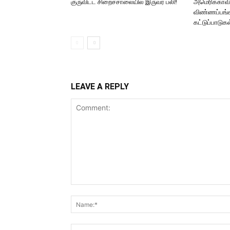
குருவிட்ட சிறைச்சாலையில் இருவர் பலி!
அமெரிக்காவில
விண்ணப்பங்க
கட்டுப்பாடுகள
LEAVE A REPLY