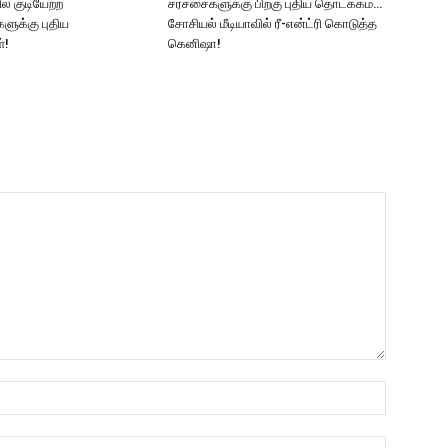
் குடியேற்ற
சர்ச்சைகளுக்கு பிறகு புதிய தொடக்கம்…
ளுக்கு புதிய
சோசியல் மீடியாவில் ரீ-என்ட்ரி கொடுத்த
்!
கெனிஷா!