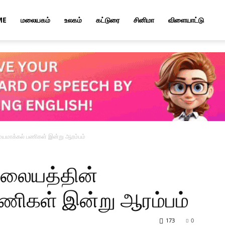
ME
மலையகம்
உலகம்
கட்டுரை
சினிமா
விளையாட்டு
மயமாக்கல் பணிகள் இன்று ஆரம்பம்
ிலையத்தின்
ணிகள் இன்று ஆரம்பம்
173
0