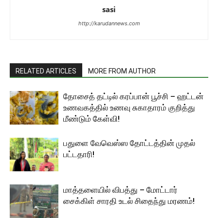
sasi
http://karudannews.com
RELATED ARTICLES
MORE FROM AUTHOR
தோசைத் தட்டில் கரப்பான் பூச்சி – ஹட்டன்
உணவகத்தில் உணவு சுகாதாரம் குறித்து
மீண்டும் கேள்வி!
பதுளை வேவெஸ்ஸ தோட்டத்தின் முதல்
பட்டதாரி!
மாத்தளையில் விபத்து – மோட்டார்
சைக்கிள் சாரதி உடல் சிதைந்து மரணம்!