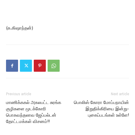
(க.கிஷாந்தன்)
Previous article
Next article
மாணிக்ககல் அகலபட்ட சுரங்க
பொலிஸ் கோரா மோப்பநாயின்
குழிகளை மூடக்கோரி
இறுதிக்கிரியை இன்று-
பொகவந்தலாவ ஜேப்பல்டன்
புகைப்படங்கள் உள்ளே!
தோட்டமக்கள் விசனம்!!