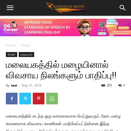
Home
Slider
Slider
மலையகம்
மலையகத்தில் மழையினால்
விவசாய நிலங்களும் பாதிப்பு!!
By
sasi
-
May 31, 2018
257
0
மலையகத்தில் கடந்த ஒரு வாரகாலமாக பெய்துவரும் அடைமழை
காரணமாக விவசாய காணிகள் பாதிக்கப்பட்டுள்ளன.
இந்த