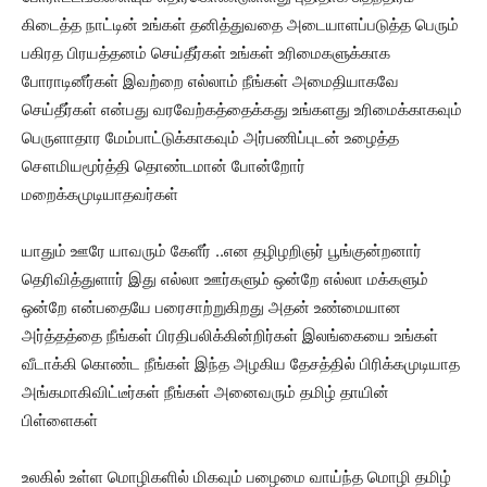
கிடைத்த நாட்டின் உங்கள் தனித்துவதை அடையாளப்படுத்த பெரும்
பகிரத பிரயத்தனம் செய்தீர்கள் உங்கள் உரிமைகளுக்காக
போராடினீர்கள் இவற்றை எல்லாம் நீங்கள் அமைதியாகவே
செய்தீர்கள் என்பது வரவேற்கத்தைக்கது உங்களது உரிமைக்காகவும்
பெருளாதார மேம்பாட்டுக்காகவும் அர்பணிப்புடன் உழைத்த
சௌமியமூர்த்தி தொண்டமான் போன்றோர்
மறைக்கமுடியாதவர்கள்
யாதும் ஊரே யாவரும் கேளீர் ..என தழிழறிஞர் பூங்குன்றனார்
தெரிவித்துளார் இது எல்லா ஊர்களும் ஒன்றே எல்லா மக்களும்
ஒன்றே என்பதையே பரைசாற்றுகிறது அதன் உண்மையான
அர்த்தத்தை நீங்கள் பிரதிபலிக்கின்றிர்கள் இலங்கையை உங்கள்
வீடாக்கி கொண்ட நீங்கள் இந்த அழகிய தேசத்தில் பிரிக்கமுடியாத
அங்கமாகிவிட்டீர்கள் நீங்கள் அனைவரும் தமிழ் தாயின்
பிள்ளைகள்
உலகில் உள்ள மொழிகளில் மிகவும் பழைமை வாய்ந்த மொழி தமிழ்