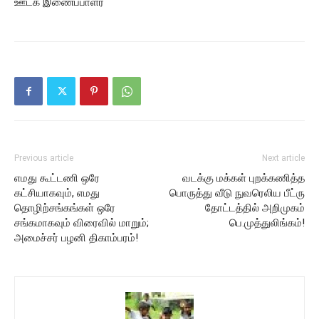
ஊடக இணைப்பாளர்
Previous article
Next article
எமது கூட்டணி ஒரே
வடக்கு மக்கள் புறக்கணித்த
கட்சியாகவும், எமது
பொருத்து வீடு நுவரெலிய பீட்ரு
தொழிற்சங்கங்கள் ஒரே
தோட்டத்தில் அறிமுகம்
சங்கமாகவும் விரைவில் மாறும்;
பெ.முத்துலிங்கம்!
அமைச்சர் பழனி திகாம்பரம்!