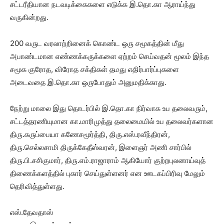
சட்டரீதியான நடவடிக்கைகளை எடுக்க இ.தொ.கா ஆராய்ந்து
வருகின்றது.
200 வருட வரலாற்றினைக் கொண்ட ஒரு சமூகத்தின் மீது
அபாண்டமான எண்ணக்கருக்களை ஏற்றம் செய்வதன் மூலம் இந்த
சமூக குரோத, விரோத சக்திகள் தமது எதிர்பார்ப்புகளை
அடைவதை இ.தொ.கா ஒருபோதும் அனுமதிக்காது.
நேற்று மாலை இது தொடர்பில் இ.தொ.கா நிர்வாக உப தலைவரும்,
சட்டத்தரணியுமான கா.மாரிமுத்து தலைமையில் உப தலைவர்களான
திரு.கருப்பையா கணேசமூர்த்தி, திரு.எஸ்.ரவீந்திரன்,
திரு.செல்லசாமி திருக்கேதீஸ்வரன், இளைஞர் அணி சார்பில்
திரு.பி.சசிகுமார், திரு.எம்.ராஜாராம் ஆகியோர் குற்றபுலனாய்வுத்
திணைக்களத்தில் புகார் செய்துள்ளனர் என ஊடகப்பிரிவு மேலும்
தெரிவித்துள்ளது.
எஸ்.தேவதாஸ்