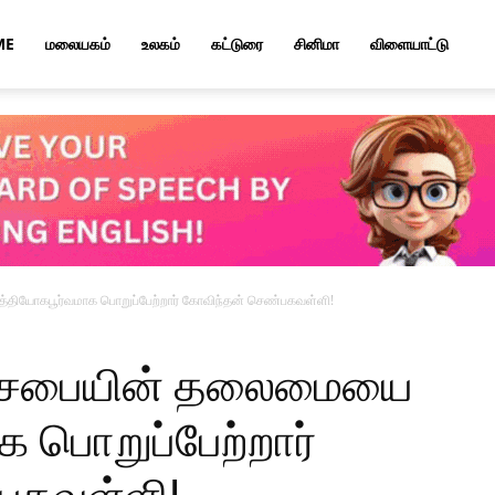
ME
மலையகம்
உலகம்
கட்டுரை
சினிமா
விளையாட்டு
தியோகபூர்வமாக பொறுப்பேற்றார் கோவிந்தன் செண்பகவள்ளி!
ேசசபையின் தலைமையை
 பொறுப்பேற்றார்