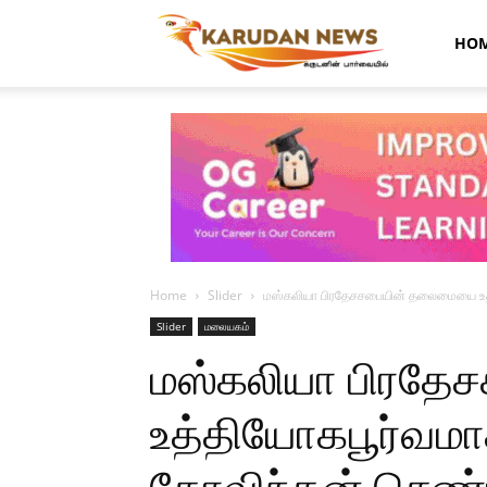
Karudan
HO
News
Home
Slider
மஸ்கலியா பிரதேசசபையின் தலைமையை உத்
Slider
மலையகம்
மஸ்கலியா பிரத
உத்தியோகபூர்வமாக