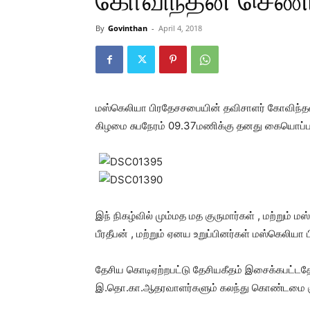
கோவிந்தன் செண்
By
Govinthan
-
April 4, 2018
மஸ்கெலியா பிரதேசசபையின் தவிசாளர் கோவிந்த
கிழமை சுபநேரம் 09.37மணிக்கு தனது கையொப்ப
இந் நிகழ்வில் மும்மத மத குருமார்கள் , மற்றும்
பீரதீபன் , மற்றும் ஏனய உறுப்பினர்கள் மஸ்கெலி
தேசிய கொடிஏற்றபட்டு தேசியகீதம் இசைக்கபட்டதோ
இ.தொ.கா.ஆதரவாளர்களும் கலந்து கொண்டமை குற