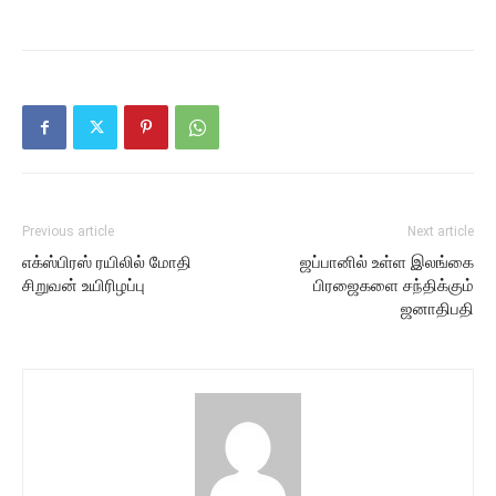
Previous article
Next article
எக்ஸ்பிரஸ் ரயிலில் மோதி
ஜப்பானில் உள்ள இலங்கை
சிறுவன் உயிரிழப்பு
பிரஜைகளை சந்திக்கும்
ஜனாதிபதி