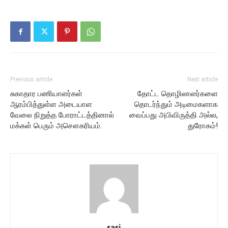
Previous article
Next article
சுகாதார பணியாளர்கள்
தோட்ட தொழிலாளர்களை
ஆரம்பித்துள்ள அடையாள
தொடர்ந்தும் அடிமைகளாக
வேலை நிறுத்த போராட்டத்தினால்
வைப்பது அபிவிருத்தி அல்ல,
மக்கள் பெரும் அசௌகரியம்.
துரோகம்!
sasi