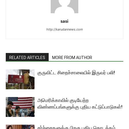
sasi
http://karudannews.com
RELATED ARTICLES
MORE FROM AUTHOR
குருவிட்ட சிறைச்சாலையில் இருவர் பலி!
அமெரிக்காவில் குடியேற்ற
விண்ணப்பங்களுக்கு புதிய கட்டுப்பாடுகள்!
சர்ச்சைகளுக்கு பிறகு புதிய தொடக்கம்…