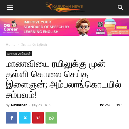
Home
பிரதான செய்திகள்
பிரதான செய்திகள்
மாணவியை ரயிலுக்கு முன்
தள்ளி கொலை செய்த
இளைஞன்; அம்பலாங்கொடயில்
சம்பவம்!
By
Govinthan
-
July 23, 2016
287
0