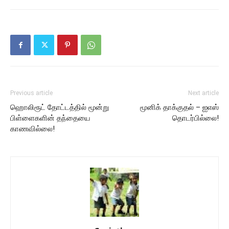
Previous article
Next article
ஹொலிரூட் தோட்டத்தில் மூன்று
மூனிக் தாக்குதல் – ஐஎஸ்
பிள்ளைகளின் தந்தையை
தொடர்பில்லை!
காணவில்லை!