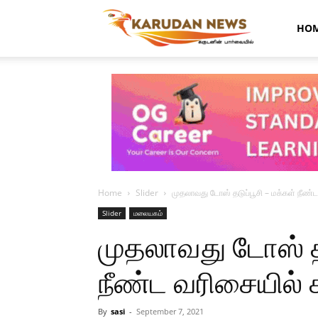
Karudan
HO
News
Home
Slider
முதலாவது டோஸ் தடுப்பூசி – மக்கள் நீண்ட வ
Slider
மலையகம்
முதலாவது டோஸ் தட
நீண்ட வரிசையில் கா
By
sasi
-
September 7, 2021