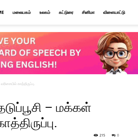
ME
மலையகம்
உலகம்
கட்டுரை
சினிமா
விளையாட்டு
ரிசையில் காத்திருப்பு.
ுப்பூசி – மக்கள்
த்திருப்பு.
215
0