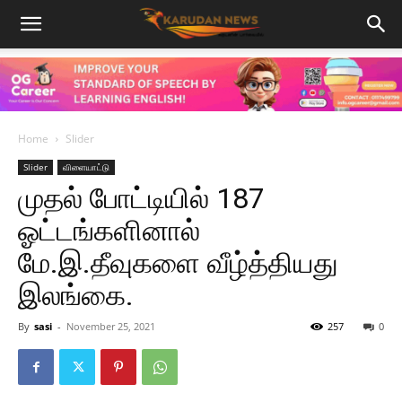
Home
Slider
Slider
விளையாட்டு
முதல் போட்டியில் 187
ஓட்டங்களினால்
மே.இ.தீவுகளை வீழ்த்தியது
இலங்கை.
By
sasi
-
November 25, 2021
257
0