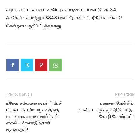
வழங்கப்பட்ட பொதுமன்னிப்பு காலத்தைப் பயன்படுத்தி 34
அதிகாரிகள் மற்றும் 8843 படைவீரர்கள் சட்டரீதியாக விலகிச்
சென்றமை குறிப்பிடத்தக்கது.
Previous article
Next article
மனோ கணேசனை பற்றி பேசி
பதுளை ரொக்கில்
பிரபலம் தேடும் வழக்கத்தை
காளியம்மனுக்கு; ஆடு, மாடு,
வடமாகாணசபை உறுப்பினர்
கோழி வேண்டாம்!
கைவிட வேண்டும்;சண்
குகவரதன்!