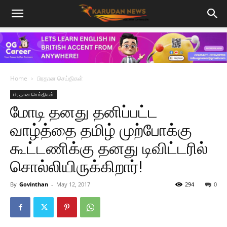
Home
பிரதான செய்திகள்
பிரதான செய்திகள்
மோடி தனது தனிப்பட்ட
வாழ்த்தை தமிழ் முற்போக்கு
கூட்டணிக்கு தனது டிவிட்டரில்
சொல்லியிருக்கிறார்!
By
Govinthan
-
May 12, 2017
294
0