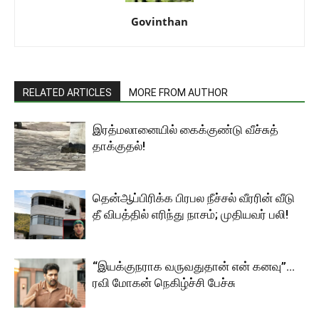
Govinthan
RELATED ARTICLES
MORE FROM AUTHOR
இரத்மலானையில் கைக்குண்டு வீச்சுத்
தாக்குதல்!
தென்ஆப்பிரிக்க பிரபல நீச்சல் வீரரின் வீடு
தீ விபத்தில் எரிந்து நாசம்; முதியவர் பலி!
“இயக்குநராக வருவதுதான் என் கனவு”…
ரவி மோகன் நெகிழ்ச்சி பேச்சு