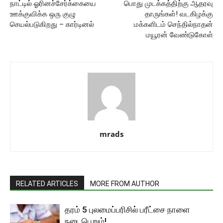
நாட்டில் ஓரினச்சேர்க்கையை
பொது முடக்கத்திற்கு ஆதரவு
ஊக்குவிக்க ஒரு குழு
தாருங்கள்! வடகிழக்கு
செயல்படுகிறது – கார்டினல்
மக்களிடம் செந்தில்நாதன்
மயூரன் வேண்டுகோள்
mrads
RELATED ARTICLES
MORE FROM AUTHOR
தரம் 5 புலமைப்பரிசில் பரீட்சை நாளை
நடைபெறும்!