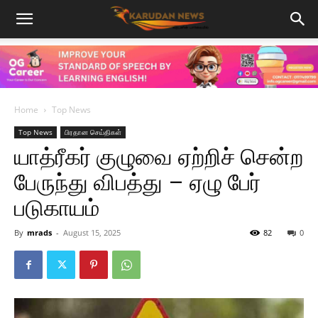
Home
Top News
Top News
பிரதான செய்திகள்
யாத்ரீகர் குழுவை ஏற்றிச் சென்ற
பேருந்து விபத்து – ஏழு பேர்
படுகாயம்
By
mrads
-
August 15, 2025
82
0