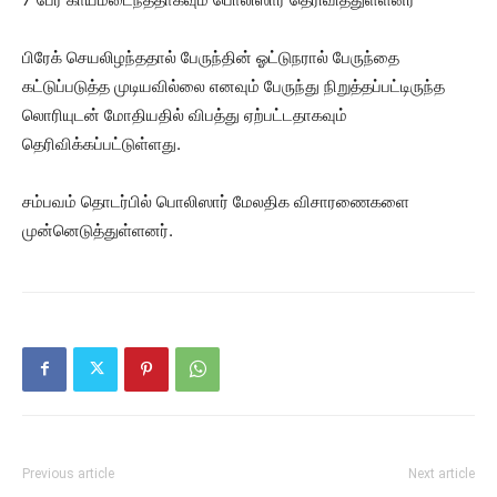
பிரேக் செயலிழந்ததால் பேருந்தின் ஓட்டுநரால் பேருந்தை
கட்டுப்படுத்த முடியவில்லை எனவும் பேருந்து நிறுத்தப்பட்டிருந்த
லொரியுடன் மோதியதில் விபத்து ஏற்பட்டதாகவும்
தெரிவிக்கப்பட்டுள்ளது.
சம்பவம் தொடர்பில் பொலிஸார் மேலதிக விசாரணைகளை
முன்னெடுத்துள்ளனர்.
Previous article
Next article