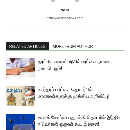
sasi
http://karudannews.com
RELATED ARTICLES
MORE FROM AUTHOR
தரம் 5 புலமைப்பரிசில் பரீட்சை நாளை
நடைபெறும்!
உயர்தரப் பரீட்சை தொடர்பில்
மாணவர்களுக்கு முக்கிய அறிவிப்பு!
உலகக் கோப்பை ஹாக்கி தொடரில் இந்திய
நடுவர்கள் ஒருவர் கூட இல்லை!