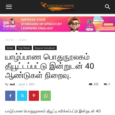
Home
Slider
Slider
Top News
பிரதான செய்திகள்
யாழ்ப்பாண பொதுநூலகம்
தீயூட்டப்பட்டு இன்றுடன் 40
ஆண்டுகள் நிறைவு.
By
sasi
-
June 1, 2021
272
0
யாழ்ப்பாண பொதுநூலகம் தீயூட்டி எரிக்கப்பட்டு இன்றுடன் 40