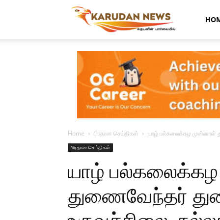
Karudan
HO
News
Home
பிரதான செய்திகள்
யாழ் பல்கலைக்கழ முன்னாள் த
பிரதான செய்திகள்
யாழ் பல்கலைக்கழ
துணைவேந்தர் துர