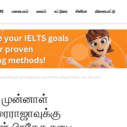
ME
மலையகம்
உலகம்
கட்டுரை
சினிமா
விளையாட்டு
ுணைவேந்தர் துரைராஜாவுக்கு உருவச்சிலை. நல்லூர் பிரதேச சபை தீர்மானம்
 முன்னாள்
ைராஜாவுக்கு