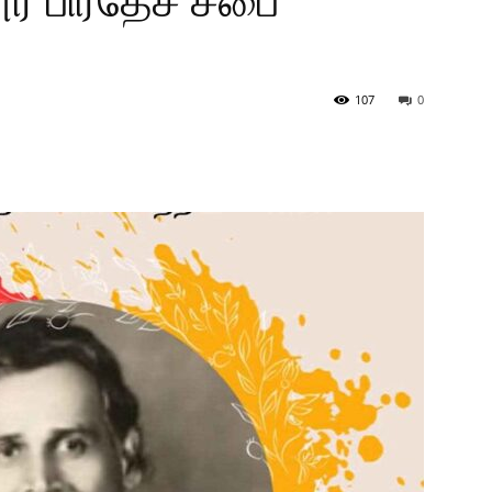
ூர் பிரதேச சபை
107
0