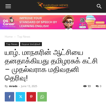
Home
Top News
Top News
பிரதான செய்திகள்
யாழ். மாநகரின் ஆட்சியை
தனதாக்கியது தமிழரசுக் கட்சி
– முதல்வராக மதிவதனி
தெரிவு!
By
mrads
-
June 13, 2025
93
0