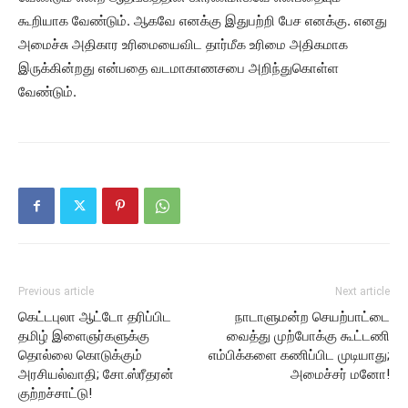
கூறியாக வேண்டும். ஆகவே எனக்கு இதுபற்றி பேச எனக்கு. எனது
அமைச்சு அதிகார உரிமையைவிட தார்மீக உரிமை அதிகமாக
இருக்கின்றது என்பதை வடமாகாணசபை அறிந்துகொள்ள
வேண்டும்.
Previous article
Next article
கெட்டபுலா ஆட்டோ தரிப்பிட
நாடாளுமன்ற செயற்பாட்டை
தமிழ் இளைஞர்களுக்கு
வைத்து முற்போக்கு கூட்டணி
தொல்லை கொடுக்கும்
எம்பிக்களை கணிப்பிட முடியாது;
அரசியல்வாதி; சோ.ஸ்ரீதரன்
அமைச்சர் மனோ!
குற்றச்சாட்டு!