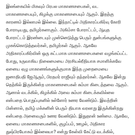
இலங்கையில் மிகவும் பிரபல மாகாணசபைகள், வட
மாகாணசபையும், கிழக்கு மாகாணசபையும் ஆகும். இதற்கு
காரணம் இல்லாமல் இல்லை. இந்நாட்டில் அதிகாரப்பகிர்வு கோரி
போராடியது, தமிழர்களாகும். அகிம்சா போராட்டம், ஆயுத
போராட்டம் இரண்டையும் முன்னெடுத்து பெரும் துன்பங்களுக்கு
முகங்கொடுத்தவர்கள், தமிழர்கள் ஆகும். ஆகவே
அதிகாரப்பகிர்வின் ஒரு கட்டமாக மாகாணசபைகளை வழங்கப்பட்ட
போது, உருவாகிய நிலைமையை அரசியல்ரீதியாக சமாளிக்கவே
ஏனைய ஏழு மாகாணங்களுக்குமாக இந்த முறைமையை
ஜனாதிபதி ஜேஆரும், பிரதமர் ராஜீவும் தந்தார்கள். ஆகவே இன்று
தெற்கில் இருக்கின்ற மாகாணசபைகள் சும்மா கிடைத்தவை ஆகும்.
ஆனால் வடக்கில், கிழக்கில் அவை சும்மா கிடைக்கவில்லை
என்பதை பொறுப்புகளில் உள்ளோர் உணர வேண்டும். இவற்றின்
பின்னால், தமிழ் மக்களின் பெரும் தியாக வரலாறு இருக்கின்றது
என்பதை அனைவரும் உணர வேண்டும். இதுதான் உண்மை. ஆகவே,
ஏனைய மாகாணசபைகளில், குழப்பம், ஊழல், அதிகார
துஷ்பிரயோகம் இல்லையா? என்று கேள்வி கேட்டு வடக்கில்,