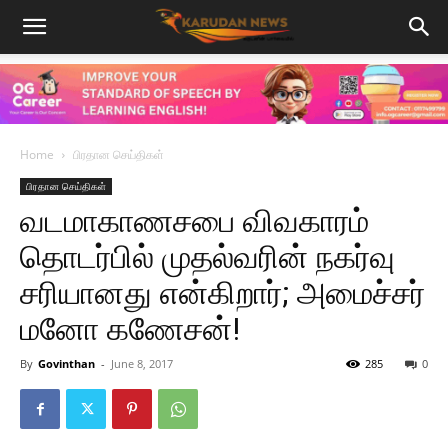
Home
பிரதான செய்திகள்
பிரதான செய்திகள்
வடமாகாணசபை விவகாரம்
தொடர்பில் முதல்வரின் நகர்வு
சரியானது என்கிறார்; அமைச்சர்
மனோ கணேசன்!
By
Govinthan
-
June 8, 2017
285
0