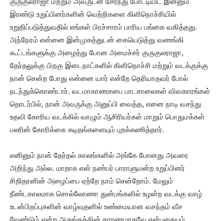
குருகுலராஜா மற்றும் அவருடன் சேர்ந்து போட்டியிட இன்னும்
இரண்டு உறுப்பினர்களின் வெற்றிகளை கிளிநொச்சியில்
உறுதிப்படுத்துவதில் எங்கள் பிரச்சாரம் பாரிய பங்கை வகித்தது.
அந்நேரம் என்னை இன்முகத்துடன் கையெடுத்து வணங்கி
கூட்டங்களுக்கு அழைத்து போன அமைச்சர் குருகுலராஜா,
தேர்தலுக்கு பிறகு இடைநாட்களில் கிளிநொச்சி மற்றும் வடக்குக்கு
நான் சென்ற போது என்னை யார் என்றே தெரியாதவர் போல்
நடந்துக்கொண்டார். வடமாகாணசபை பாடசாலைகள் விவகாரங்கள்
தொடர்பில், நான் அவருக்கு அனுப்பி வைத்த, எனை நாடி வசந்து
உதவி கோரிய வடக்கில் வாழும் ஆசிரியர்கள் மாறும் பொதுமக்கள்
பலரின் கோரிக்கை கடிதங்களையும் புறக்கணித்தார்.
எனினும் நான் தேர்தல் காலங்களில் அங்கே போனது அவரை
அறிந்து அல்ல. மாறாக என் நண்பர் பாராளுமன்ற உறுப்பினர்
சிறிதரனின் அழைப்பை ஏற்றே நாம் சென்றோம். மேலும்
நீண்டகாலமாக சொல்லோணா துன்பங்களில் உழன்ற வடக்கு வாழ்
உடன்பிறப்புகளின் வாழ்வுதனில் உண்மையான வசந்தம் வீச
வேண்டும் என்ற ஆதங்கத்தின் காரணமாகவே என்பதையும்