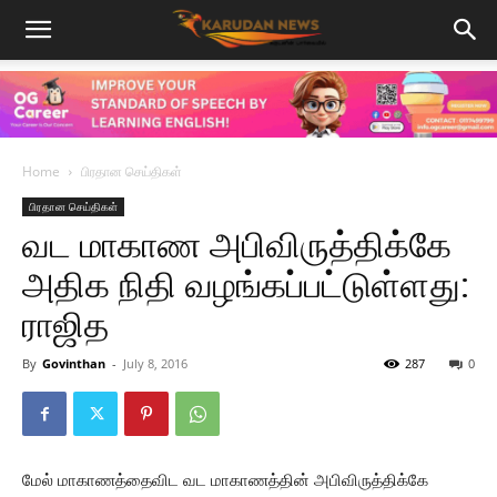
Home
பிரதான செய்திகள்
பிரதான செய்திகள்
வட மாகாண அபிவிருத்திக்கே
அதிக நிதி வழங்கப்பட்டுள்ளது:
ராஜித
By
Govinthan
-
July 8, 2016
287
0
மேல் மாகாணத்தைவிட வட மாகாணத்தின் அபிவிருத்திக்கே