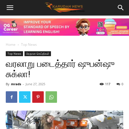
Home
Top News
Top News
பிரதான செய்திகள்
வரலாறு படைத்தார் ஷுபன்ஷு
சுக்லா!
By
mrads
-
June 27, 2025
117
0