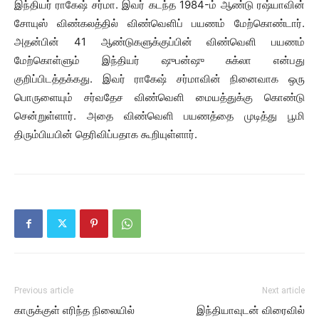
இந்தியர் ராகேஷ் சர்மா. இவர் கடந்த 1984-ம் ஆண்டு ரஷ்யாவின்
சோயுஸ் விண்கலத்தில் விண்வெளிப் பயணம் மேற்கொண்டார்.
அதன்பின் 41 ஆண்டுகளுக்குப்பின் விண்வெளி பயணம்
மேற்கொள்ளும் இந்தியர் ஷுபன்ஷு சுக்லா என்பது
குறிப்பிடத்தக்கது. இவர் ராகேஷ் சர்மாவின் நினைவாக ஒரு
பொருளையும் சர்வதேச விண்வெளி மையத்துக்கு கொண்டு
சென்றுள்ளார். அதை விண்வெளி பயணத்தை முடித்து பூமி
திரும்பியபின் தெரிவிப்பதாக கூறியுள்ளார்.
Previous article
Next article
காருக்குள் எரிந்த நிலையில்
இந்தியாவுடன் விரைவில்