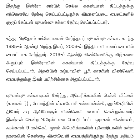
இதற்கு இஸ்ரோ சார்பில் செல்ல ககன்யான் திட்டத்துக்கு
ஏற்கெனவே தேர்வு செய்யப்பட்டிருந்த விமானப்படை பைலட்களில்
குரூப் கேப்டன் ஷுபன்ஷு சுக்லா தேர்வு செய்யப்பட்டார்.
உத்தர பிரதேசம் லக்னோவைச் சேர்ந்தவர் ஷுபன்ஷு சுக்லா. கடந்த
1985-ம் ஆண்டு பிறந்த இவர், 2006-ல் இந்திய விமானப்படையில்
பைலட்டாக சேர்ந்தார். 2019-ம் ஆண்டு விண்வெளிக்கு வீரர்களை
அனுப்பும் இஸ்ரோவின் ககன்யான் திட்டத்துக்கு தேர்வு
செய்யப்பட்டார். அதன்பின் ரஷ்யாவின் யூரி காகரின் விண்வெளி
மையத்துக்கு இவர் பயிற்சிக்காக அனுப்பப்பட்டார்.
ஷுபன்ஷு சுக்லாவுடன் சேர்ந்து, அமெரிக்காவின் பெக்கி விட்சன்
(கமாண்டர்) , போலந்தின் ஸ்லாவோசி உஸ்னான்ஸ்கி, ஹங்கேரியின்
திபோர் கபு ஆகியோரும் விண்வெளி மையம் சென்றுள்ளனர்.
இவர்கள் சென்ற ‘கிரேஸ்’ என பெயரிடப்பட்ட டிராகன் விண்கலம்,
ஃபல்கான் 9 ராக்கெட் மூலம் அமெரிக்காவின் புளோரிடாவில் உள்ள
நாசாவின் கென்னடி விண்வெளி மையத்திலிருந்து நேற்று மதியம்