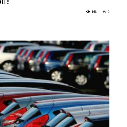
ி!
168
0