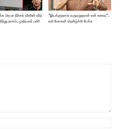
க பிரபல நீச்சல் வீரரின் வீடு
“இயக்குநராக வருவதுதான் என் கனவு”…
எரிந்து நாசம்; முதியவர் பலி!
ரவி மோகன் நெகிழ்ச்சி பேச்சு