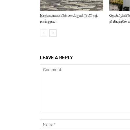
இரத்மலானையில் கைக்குண்டு வீச்சுத்
தென்ஆப்பிரிக்
தாக்குதல்!
தீ விபத்தில் 
LEAVE A REPLY