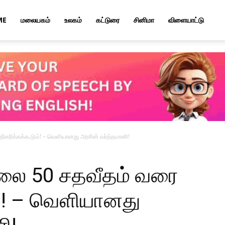
ME
மலையகம்
உலகம்
கட்டுரை
சினிமா
விளையாட்டு
கரிக்கக்கூடும்! – வெளியானது அரசின் வர்த்தமானி!
லை 50 சதவீதம் வரை
ம்! – வெளியானது