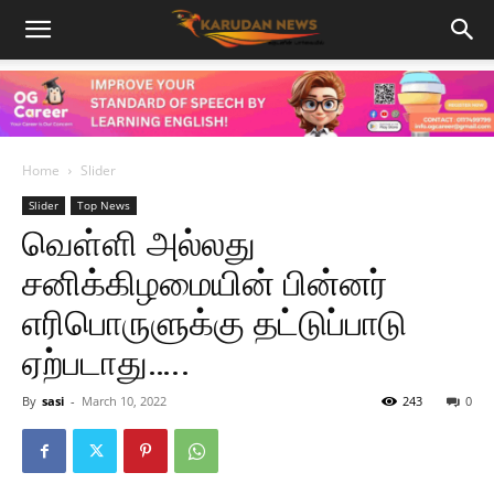
Home
Slider
Slider
Top News
வெள்ளி அல்லது
சனிக்கிழமையின் பின்னர்
எரிபொருளுக்கு தட்டுப்பாடு
ஏற்படாது…..
By
sasi
-
March 10, 2022
243
0