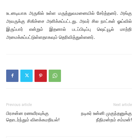
உடனடியாக அருகில் உள்ள மருத்துவமனையில் சேர்த்தனர். அங்கு
அவருக்கு சிகிச்சை அளிக்கப்பட்டது. அவர் சில நாட்கள் ஓய்வில்
இருப்பார் என்றும் இதனால் படப்பிடிப்பு ஷெட்யூல் மாற்றி
அமைக்கப்பட்டுள்ளதாகவும் தெரிவித்துள்ளனர்.
Previous article
Next article
பிரசன்ன ரணவீரவுக்கு
நடிகர் உன்னி முகுந்தனுக்கு
தொடர்ந்தும் விளக்கமறியல்!
நீதிமன்றம் சம்மன்!