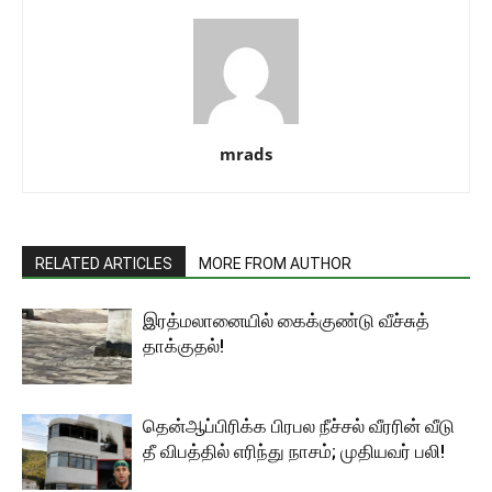
mrads
RELATED ARTICLES
MORE FROM AUTHOR
இரத்மலானையில் கைக்குண்டு வீச்சுத்
தாக்குதல்!
தென்ஆப்பிரிக்க பிரபல நீச்சல் வீரரின் வீடு
தீ விபத்தில் எரிந்து நாசம்; முதியவர் பலி!