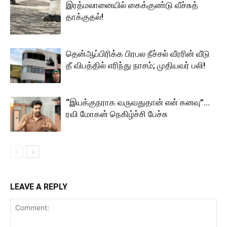
இரத்மலானையில் கைக்குண்டு வீச்சுத்
தாக்குதல்!
தென்ஆப்பிரிக்க பிரபல நீச்சல் வீரரின் வீடு
தீ விபத்தில் எரிந்து நாசம்; முதியவர் பலி!
“இயக்குநராக வருவதுதான் என் கனவு”…
ரவி மோகன் நெகிழ்ச்சி பேச்சு
LEAVE A REPLY