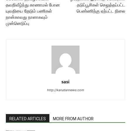
தவறிவீழ்ந்து காணாமல் போன
தடுப்பூசிகள் செலுத்தப்பட்ட
யுவதியை தேடும் பணிகள்
பெண்ணிற்கு ஏற்பட்ட நிலை
நான்காவது நாளாகவும்
முன்னெடுப்பு
sasi
http://karudannews.com
RELATED ARTICLES
MORE FROM AUTHOR