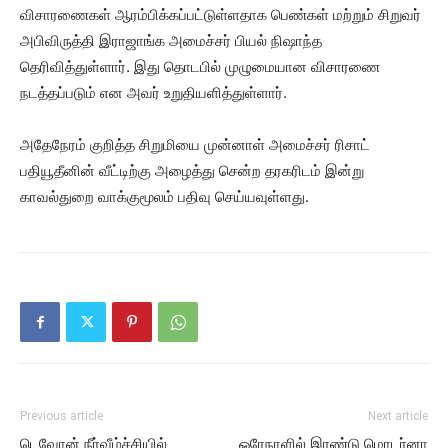
விசாரணைகள் ஆரம்பிக்கப்பட்டுள்ளதாக பெண்கள் மற்றும் சிறுவர்
அபிவிருத்தி இராஜாங்க அமைச்சர் பியல் நிஷாந்த
தெரிவித்துள்ளார். இது தொடபில் முழுமையான விசாரணை
நடத்தப்படும் என அவர் உறுதியளித்துள்ளார்.
அதேநேரம் குறித்த சிறுமியை முன்னாள் அமைச்சர் ரிசாட்
பதியூதீனின் வீட்டிற்கு அழைத்து சென்ற தரகரிடம் இன்று
காவல்துறை வாக்குமூலம் பதிவு செய்யவுள்ளது.
Previous article
Next article
டெவோன் நீர்வீழ்ச்சியில்
ஒரேநாளில் இரண்டு மொடர்னா