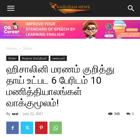
Home
Slider
Slider
பிரதான செய்திகள்
மலையகம்
ஹிசாலினி மரணம் குறித்து
தாய் உட்பட 6 பேரிடம் 10
மணித்தியாலங்கள்
வாக்குமூலம்!
By
sasi
-
July 22, 2021
348
0