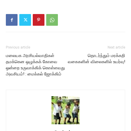
Previous article
Next article
மலையக அரசியல்வாதிகள்
தொடர்ந்தும் மரக்கறி
தமக்கென ஒழுக்கக் கோவை
வகைகளின் விலைகளில் உயர்வு!
ஒன்றை உருவாக்கிக் கொள்ளவது
அவசியம்! : மைக்கல் ஜோக்கிம்