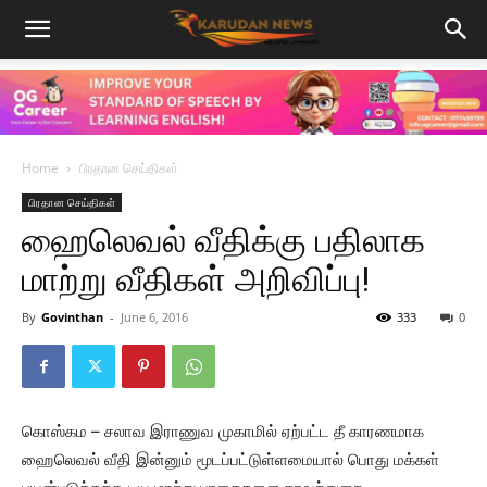
Home
பிரதான செய்திகள்
பிரதான செய்திகள்
ஹைலெவல் வீதிக்கு பதிலாக
மாற்று வீதிகள் அறிவிப்பு!
By
Govinthan
-
June 6, 2016
333
0
கொஸ்கம – சலாவ இராணுவ முகாமில் ஏற்பட்ட தீ காரணமாக
ஹைலெவல் வீதி இன்னும் மூடப்பட்டுள்ளமையால் பொது மக்கள்