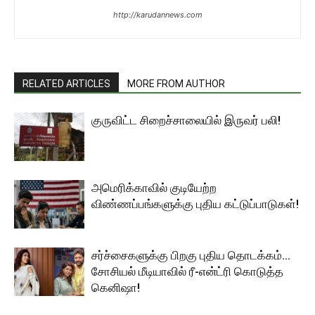
http://karudannews.com
RELATED ARTICLES
MORE FROM AUTHOR
குருவிட்ட சிறைச்சாலையில் இருவர் பலி!
அமெரிக்காவில் குடியேற்ற
விண்ணப்பங்களுக்கு புதிய கட்டுப்பாடுகள்!
சர்ச்சைகளுக்கு பிறகு புதிய தொடக்கம்…
சோசியல் மீடியாவில் ரீ-என்ட்ரி கொடுத்த
கெனிஷா!