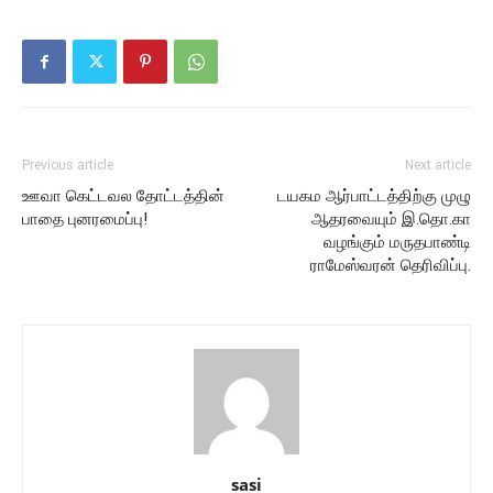
Previous article
Next article
ஊவா கெட்டவல தோட்டத்தின்
டயகம ஆர்பாட்டத்திற்கு முழு
பாதை புனரமைப்பு!
ஆதரவையும் இ.தொ.கா
வழங்கும் மருதபாண்டி
ராமேஸ்வரன் தெரிவிப்பு.
sasi