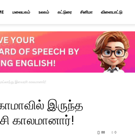
ME
மலையகம்
உலகம்
கட்டுரை
சினிமா
விளையாட்டு
ய்லாந்து இளவரசி காலமானார்!
மாவில் இருந்த
சி காலமானார்!
88
0