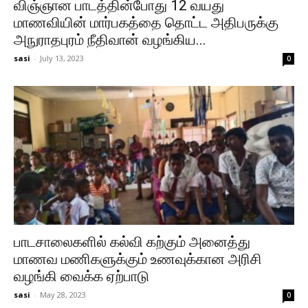
விஞ்ஞான பாடத்தின்போது 12 வயது
மாணவியின் மார்பகத்தை தொட்ட அதிபருக்கு
அநுராதபுரம் நீதிவான் வழங்கிய...
sasi
-
July 13, 2023
0
பாடசாலைகளில் கல்வி கற்கும் அனைத்து
மாணவ மணிகளுக்கும் உணவுக்கான அரிசி
வழங்கி வைக்க ஏற்பாடு
sasi
-
May 28, 2023
0