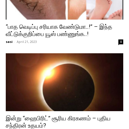
“பாத வெடிப்பு சரியாக வேண்டுமா..!” – இந்த
வீட்டுக்குறிப்பை யூஸ் பண்ணுங்க..!
sasi
-
April 21, 2023
0
இன்று “ஹைபிரிட்” சூரிய கிரகணம் – புதிய
சந்திரன் உதயம்?