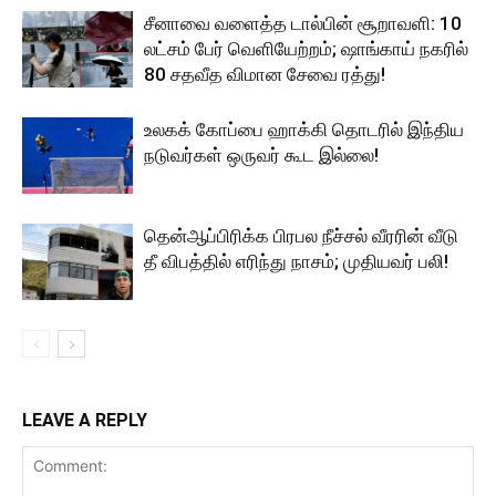
சீனாவை வளைத்த டால்பின் சூறாவளி: 10
லட்சம் பேர் வெளியேற்றம்; ஷாங்காய் நகரில்
80 சதவீத விமான சேவை ரத்து!
உலகக் கோப்பை ஹாக்கி தொடரில் இந்திய
நடுவர்கள் ஒருவர் கூட இல்லை!
தென்ஆப்பிரிக்க பிரபல நீச்சல் வீரரின் வீடு
தீ விபத்தில் எரிந்து நாசம்; முதியவர் பலி!
LEAVE A REPLY