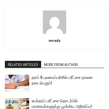
mrads
RELATED ARTICLES
MORE FROM AUTHOR
தரம் 5 புலமைப்பரிசில் பரீட்சை நாளை
நடைபெறும்!
உயர்தரப் பரீட்சை தொடர்பில்
மாணவர்களுக்கு முக்கிய அறிவிப்பு!