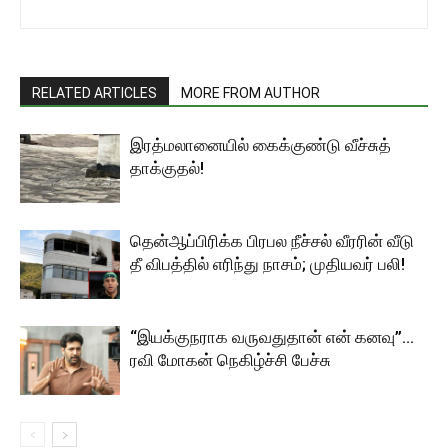
RELATED ARTICLES
MORE FROM AUTHOR
இரத்மலானையில் கைக்குண்டு வீச்சுத்
தாக்குதல்!
தென்ஆப்பிரிக்க பிரபல நீச்சல் வீரரின் வீடு
தீ விபத்தில் எரிந்து நாசம்; முதியவர் பலி!
“இயக்குநராக வருவதுதான் என் கனவு”…
ரவி மோகன் நெகிழ்ச்சி பேச்சு