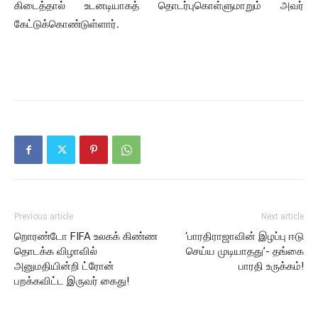
கிடைத்தால் உடனடியாகத் தொடர்புகொள்ளுமாறும் அவர்
கேட்டுக்கொண்டுள்ளார்.
Previous article
Next article
றொரண்டோ FIFA உலகக் கிண்ண
‘பாரதிராஜாவின் இழப்பு ஈடு
தொடக்க விழாவில்
செய்ய முடியாதது’- தங்கை
அனுமதியின்றி ட்ரோன்
பாரதி உருக்கம்!
பறக்கவிட்ட இருவர் கைது!