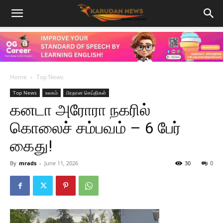
Home
Top News
Top News
உலகம்
பிரதான செய்திகள்
கனடா அரோரா நகரில்
கொலைச் சம்பவம் – 6 பேர்
கைது!
By
mrads
-
June 11, 2026
30
0