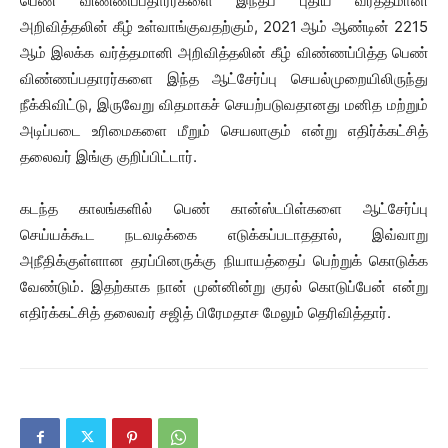
பெண் விண்ணப்பதாரர்களை இந்தப் புதிய வர்த்தமானி
அறிவித்தலின் கீழ் உள்வாங்குவதற்கும், 2021 ஆம் ஆண்டின் 2215
ஆம் இலக்க வர்த்தமானி அறிவித்தலின் கீழ் விண்ணப்பித்த பெண்
விண்ணப்பதாரர்களை இந்த ஆட்சேர்ப்பு செயல்முறையிலிருந்து
நீக்கிவிட்டு, இருவேறு விதமாகச் செயற்படுவதானது மனித மற்றும்
அடிப்படை உரிமைகளை மீறும் செயலாகும் என்று எதிர்க்கட்சித்
தலைவர் இங்கு குறிப்பிட்டார்.
கடந்த காலங்களில் பெண் கான்ஸ்டபிள்களை ஆட்சேர்ப்பு
செய்யக்கூட நடவடிக்கை எடுக்கப்படாததால், இவ்வாறு
அநீதிக்குள்ளான தரப்பினருக்கு நியாயத்தைப் பெற்றுக் கொடுக்க
வேண்டும். இதற்காக நான் முன்னின்று குரல் கொடுப்பேன் என்று
எதிர்க்கட்சித் தலைவர் சஜித் பிரேமதாச மேலும் தெரிவித்தார்.