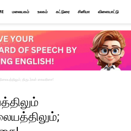
ME
மலையகம்
உலகம்
கட்டுரை
சினிமா
விளையாட்டு
லையத்திலும்; திருடர்கள் கைவரிசை!
்திலும்
ையத்திலும்;