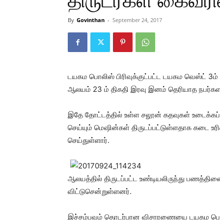
திருடர்கள் கைவர
By
Govinthan
-
September 24, 2017
டயகம பொலிஸ் பிரிவுக்குட்பட்ட டயகம வெஸ்ட் 3ம் 
ஆலயம் 23 ம் திகதி இரவு இனம் தெரியாத நபர்களால்
இதே தோட்டத்தில் உள்ள சலூன் கதவுகள் உடைக்கப்
செய்யும் மெஷின்கள் திருடப்பட்டுள்ளதாக கடை உ
செய்துள்ளார்.
ஆலயத்தில் திருடப்பட்ட உண்டியலிருந்து பணத்த
விட்டுசென்றுள்ளனர்.
இச்சம்பவம் தொடர்பான விசாரணையை டயகம பொல