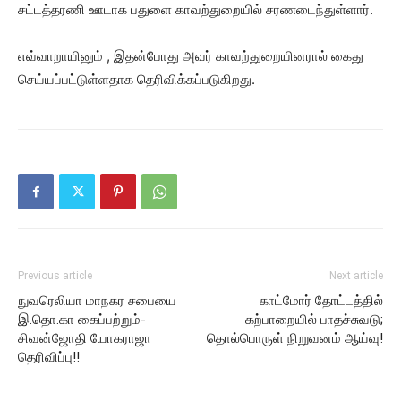
சட்டத்தரணி ஊடாக பதுளை காவற்துறையில் சரணடைந்துள்ளார்.
எவ்வாறாயினும் , இதன்போது அவர் காவற்துறையினரால் கைது
செய்யப்பட்டுள்ளதாக தெரிவிக்கப்படுகிறது.
Previous article
Next article
நுவரெலியா மாநகர சபையை
காட்மோர் தோட்டத்தில்
இ.தொ.கா கைப்பற்றும்-
கற்பாறையில் பாதச்சுவடு;
சிவன்ஜோதி யோகராஜா
தொல்பொருள் நிறுவனம் ஆய்வு!
தெரிவிப்பு!!