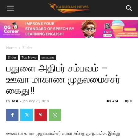
Home
Slider
Slider
Top News
மலையகம்
பதுளை அதிபர் சம்பவம் –
ஊவா மாகாண முதலமைச்சர்
கைது!!
By
sasi
-
January 23, 2018
434
0
ஊவா மாகாண முதலமைச்சர் சாமர சம்பத தசநாயக்க இன்று