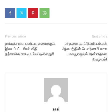
Previous article
Next article
ஹப்புத்தளை பண்டாரவளைக்கும்
பத்தனை காட்டுமாரியம்மன்
இடைப்பட்ட மேல் வீதி
ஆலயத்தின் பௌர்ணமி மகா
தற்காலிகமாக மூடப்பட்டுள்ளது!!
யாகபூஜையும் அன்னதான
நிகழ்வும்!
sasi