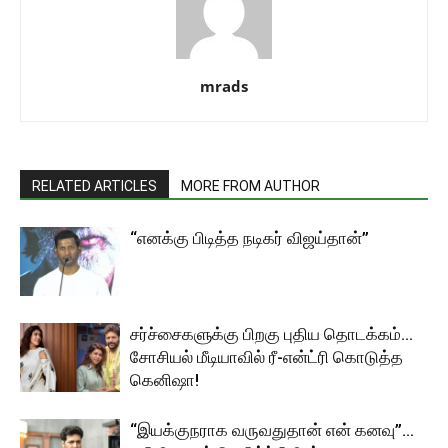
mrads
RELATED ARTICLES
MORE FROM AUTHOR
“எனக்கு பிடித்த நடிகர் விஜய்தான்”
சர்ச்சைகளுக்கு பிறகு புதிய தொடக்கம்…
சோசியல் மீடியாவில் ரீ-என்ட்ரி கொடுத்த
கெனிஷா!
“இயக்குநராக வருவதுதான் என் கனவு”…