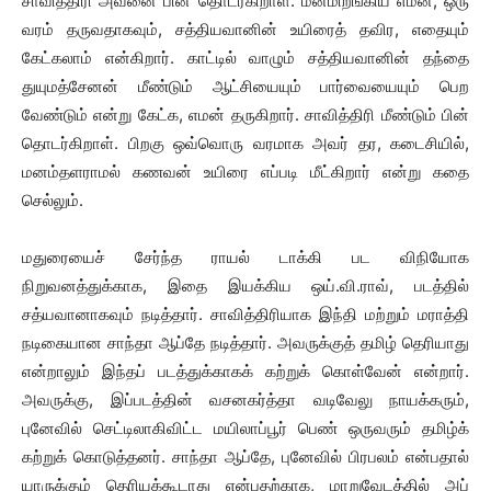
சாவித்திரி அவனை பின் தொடர்கிறாள். மனமிறங்கிய எமன், ஒரு
வரம் தருவதாகவும், சத்தியவானின் உயிரைத் தவிர, எதையும்
கேட்கலாம் என்கிறார். காட்டில் வாழும் சத்தியவானின் தந்தை
துயுமத்சேனன் மீண்டும் ஆட்சியையும் பார்வையையும் பெற
வேண்டும் என்று கேட்க, எமன் தருகிறார். சாவித்திரி மீண்டும் பின்
தொடர்கிறாள். பிறகு ஒவ்வொரு வரமாக அவர் தர, கடைசியில்,
மனம்தளராமல் கணவன் உயிரை எப்படி மீட்கிறார் என்று கதை
செல்லும்.
மதுரையைச் சேர்ந்த ராயல் டாக்கி பட விநியோக
நிறுவனத்துக்காக, இதை இயக்கிய ஒய்.வி.ராவ், படத்தில்
சத்யவானாகவும் நடித்தார். சாவித்திரியாக இந்தி மற்றும் மராத்தி
நடிகையான சாந்தா ஆப்தே நடித்தார். அவருக்குத் தமிழ் தெரியாது
என்றாலும் இந்தப் படத்துக்காகக் கற்றுக் கொள்வேன் என்றார்.
அவருக்கு, இப்படத்தின் வசனகர்த்தா வடிவேலு நாயக்கரும்,
புனேவில் செட்டிலாகிவிட்ட மயிலாப்பூர் பெண் ஒருவரும் தமிழ்க்
கற்றுக் கொடுத்தனர். சாந்தா ஆப்தே, புனேவில் பிரபலம் என்பதால்
யாருக்கும் தெரியக்கூடாது என்பதற்காக, மாறுவேடத்தில் அப்