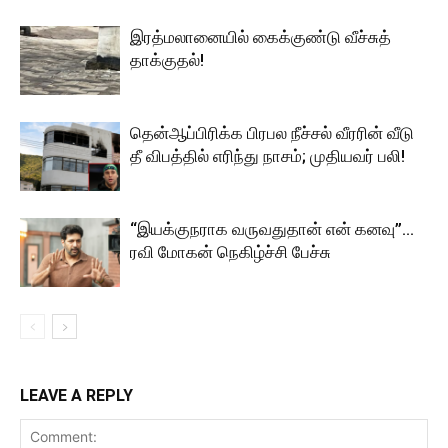
இரத்மலானையில் கைக்குண்டு வீச்சுத்
தாக்குதல்!
தென்ஆப்பிரிக்க பிரபல நீச்சல் வீரரின் வீடு
தீ விபத்தில் எரிந்து நாசம்; முதியவர் பலி!
“இயக்குநராக வருவதுதான் என் கனவு”…
ரவி மோகன் நெகிழ்ச்சி பேச்சு
LEAVE A REPLY